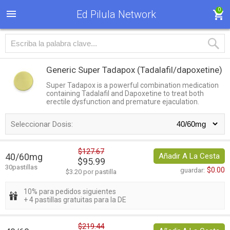
0
Ed Pilula Network
Generic Super Tadapox
(Tadalafil/dapoxetine)
Super Tadapox is a powerful combination medication
containing Tadalafil and Dapoxetine to treat both
erectile dysfunction and premature ejaculation.
Seleccionar Dosis:
$127.67
40/60mg
Añadir A La Cesta
$95.99
30pastillas
$0.00
guardar:
$3.20 por pastilla
10% para pedidos siguientes
+ 4 pastillas gratuitas para la DE
$219.44