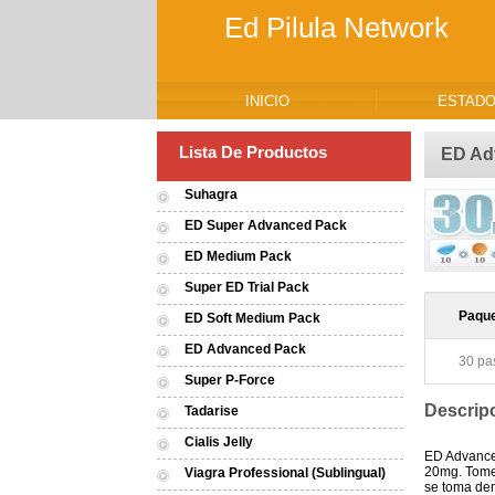
Ed Pilula Network
INICIO
ESTADO
Lista De Productos
ED Ad
Suhagra
ED Super Advanced Pack
ED Medium Pack
Super ED Trial Pack
Paqu
ED Soft Medium Pack
ED Advanced Pack
30 pas
Super P-Force
Descrip
Tadarise
Cialis Jelly
ED Advanced
20mg. Tomel
Viagra Professional (Sublingual)
se toma den