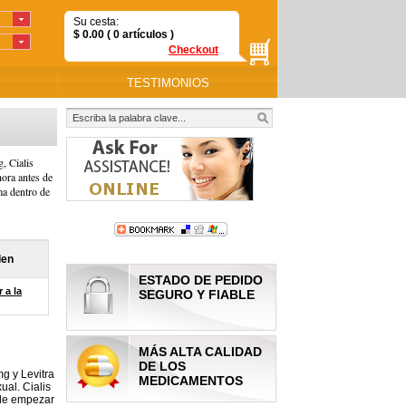
Su cesta:
$
0.00
( 0
artículos
)
Checkout
TESTIMONIOS
, Cialis
hora antes de
ma dentro de
den
ESTADO DE PEDIDO
 a la
SEGURO Y FIABLE
MÁS ALTA CALIDAD
DE LOS
g y Levitra
MEDICAMENTOS
ual. Cialis
 de empezar