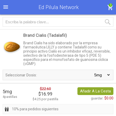
0
Ed Pilula Network
Brand Cialis
(Tadalafil)
Brand Cialis ha sido elaborado por la empresa
farmacéutica LILLY y contiene Tadalafil como su
principio activo.Cialis es un inhibidor eficaz, reversible,
selectivo de la fosfodiesterasa de tipo 5 (PDE 5)
específico para el monofosfato de guanosina cíclica
(cGMP).
Seleccionar Dosis:
$22.60
5mg
Añadir A La Cesta
$16.99
4pastillas
$0.00
guardar:
$4.25 por pastilla
10% para pedidos siguientes