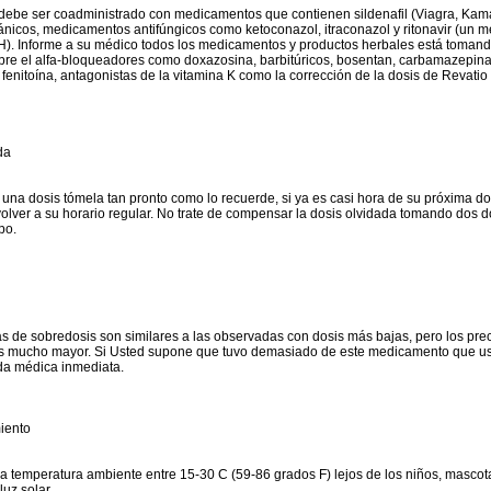
debe ser coadministrado con medicamentos que contienen sildenafil (Viagra, Kam
gánicos, medicamentos antifúngicos como ketoconazol, itraconazol y ritonavir (un
IH). Informe a su médico todos los medicamentos y productos herbales está tomand
bre el alfa-bloqueadores como doxazosina, barbitúricos, bosentan, carbamazepina, 
, fenitoína, antagonistas de la vitamina K como la corrección de la dosis de Revati
da
a una dosis tómela tan pronto como lo recuerde, si ya es casi hora de su próxima d
 volver a su horario regular. No trate de compensar la dosis olvidada tomando dos d
po.
s de sobredosis son similares a las observadas con dosis más bajas, pero los prec
s mucho mayor. Si Usted supone que tuvo demasiado de este medicamento que u
da médica inmediata.
iento
 temperatura ambiente entre 15-30 C (59-86 grados F) lejos de los niños, mascot
uz solar.