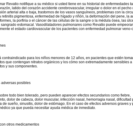
mar Revatio notifique a su médico si usted tiene en su historial de enfermedades t
orazón, latido del corazón accidente cerebrovascular, irregular o dolor en el pecho
sión arterial alta o baja, trastornos de los vasos sanguíneos, problemas con la circ
la retinitis pigmentosa, enfermedad de hígado y riñón, la deformación del pene, la 
iformes, la porfiria o el cáncer de las células de la sangre o la médula ósea, las úl
 sangrado estomacal. Vasodilatadores pulmonares como Revatio puede empeorar
vamente el estado cardiovascular de los pacientes con enfermedad pulmonar veno-o
ones
á contraindicado para los niños menores de 12 años, en pacientes que estén tom
s que contengan nitratos orgánicos y los cómo son extremadamente sensibles a 
os y sus componentes.
 adversas posibles
sobre todo bien tolerado, pero pueden aparecer efectos secundarios como fiebre,
nto, dolor de cabeza, dolor muscular, infección nasal, hemorragia nasal, dificultad
lta de sueño, sinusitis, dolor de estómago. En el caso de efectos adversos graves y 
médico ya que pueda necesitar ayuda médica de inmediato.
 con otros medicamentos