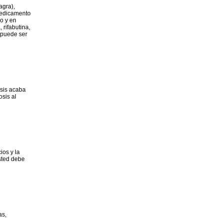
agra),
 medicamento
o y en
rifabutina,
o puede ser
osis acaba
osis al
ios y la
sted debe
as,