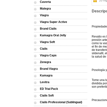
20 mg 
Caverta
Malegra
Descrip
Viagra
Viagra Super Active
Propiedade
Brand Cialis
Kamagra Oral Jelly
Revatio es 
presión art
Viagra Soft
como la vas
el fin de m
Cialis
de transferi
sildenafil,
Viagra Caps
la salud de
Zenegra
Brand Viagra
Posología y
Kamagra
Tome una ta
Levitra
dividida po
son preferib
ED Trial Pack
Cialis Soft
Precaucion
Cialis Professional (Sublingual)