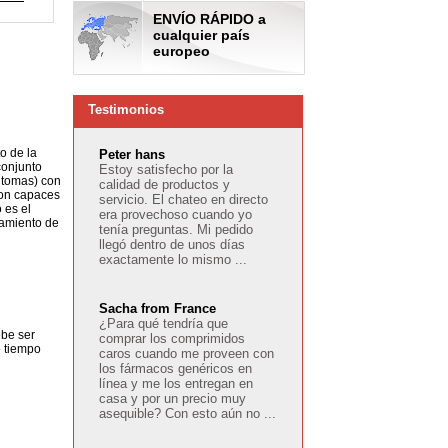
ENVÍO RÁPIDO a
cualquier país
europeo
Testimonios
o de la
Peter hans
conjunto
Estoy satisfecho por la
ntomas) con
calidad de productos y
son capaces
servicio. El chateo en directo
 es el
era provechoso cuando yo
atamiento de
tenía preguntas. Mi pedido
llegó dentro de unos días
exactamente lo mismo ...
Sacha from France
¿Para qué tendría que
ebe ser
comprar los comprimidos
e tiempo
caros cuando me proveen con
los fármacos genéricos en
línea y me los entregan en
casa y por un precio muy
asequible? Con esto aún no ...