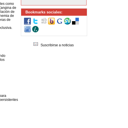
ales como
 (angina de
ulación de
Bookmarks sociales:
anemia de
ceras de
clusiva.
Suscribirse a noticias
ando
los
 para
persistentes