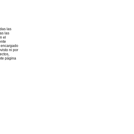
das las
as las
n el
ente
o encargado
visto ni por
ectos,
nte página