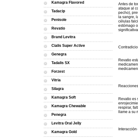
Kamagra Flavored
Antes de to
ataque al c
Tadacip
pecho), pre
la sangre, 
Penisole
células falc
estómago o
Revatio
significati
Brand Levitra
Cialis Super Active
Contradici
Genegra
Revatio est
Tadalis SX
medicamento
medicament
Forzest
Vitria
Reacciones
Silagra
Kamagra Soft
Revatio es 
enrojecimie
Kamagra Chewable
respirar, fa
llame a su 
Penegra
Levitra Oral Jelly
Interacción
Kamagra Gold