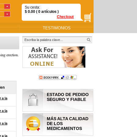
Su cesta:
$
0.00
( 0
artículos
)
Checkout
TESTIMONIOS
ing erection.
den
ESTADO DE PEDIDO
 a la
SEGURO Y FIABLE
 a la
MÁS ALTA CALIDAD
DE LOS
 a la
MEDICAMENTOS
 a la