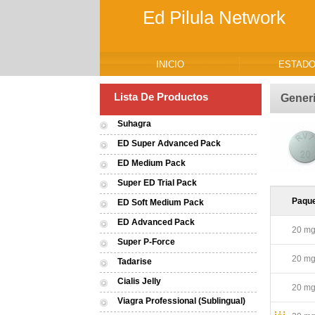
Ed Pilula Network
INICIO
ESTADO
Lista De Productos
Gener
Suhagra
ED Super Advanced Pack
ED Medium Pack
Super ED Trial Pack
Paqu
ED Soft Medium Pack
ED Advanced Pack
20 mg 
Super P-Force
20 mg 
Tadarise
Cialis Jelly
20 mg 
Viagra Professional (Sublingual)