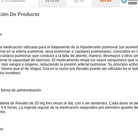
x 120 pastillas
$179.99
$1.50
$99.60
cesta
ción De Producto
s
la medicación utilizada para el tratamiento de la hipertensión pulmonar (un aument
erial en la arteria pulmonar, vena pulmonar, o capilares pulmonares, conocidos en 
culatura pulmonar, que conduce a la falta de aliento, mareos, desmayos y otros sí
ejorar la capacidad de ejercicio. El medicamento relaja los vasos sanguíneos que 
r más sangre y oxígeno, reduciendo la presión arterial pulmonar. Su principio activo
 el mismo que el de Viagra. Esa es la razón por Revatio puede ser utilizado en el tr
 los hombres.
 forma de administración
bleta de Revatio de 20 mg tres veces al día, con o sin alimentos. Cada dosis se d
r 4-6 horas. La ingesta regular de la medicación separados por periodos iguales d
les.
es