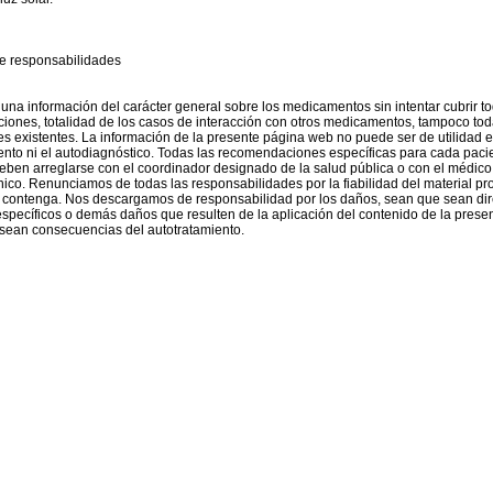
e responsabilidades
na información del carácter general sobre los medicamentos sin intentar cubrir to
ones, totalidad de los casos de interacción con otros medicamentos, tampoco tod
s existentes. La información de la presente página web no puede ser de utilidad e
ento ni el autodiagnóstico. Todas las recomendaciones específicas para cada paci
deben arreglarse con el coordinador designado de la salud pública o con el médic
ínico. Renunciamos de todas las responsabilidades por la fiabilidad del material pro
 contenga. Nos descargamos de responsabilidad por los daños, sean que sean dir
 específicos o demás daños que resulten de la aplicación del contenido de la prese
sean consecuencias del autotratamiento.