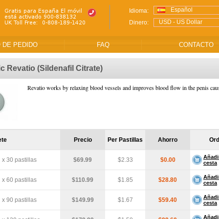
Español
Idioma:
USD - US Dollar
Dinero:
 DE PEDIDO
FAQ
CONTACTO
ic Revatio
(Sildenafil Citrate)
Revatio works by relaxing blood vessels and improves blood flow in the penis caus
ete
Precio
Per Pastillas
Ahorro
Or
Añadir
x 30 pastillas
$69.99
$2.33
$0.00
cesta
Añadir
x 60 pastillas
$110.99
$1.85
$28.80
cesta
Añadir
x 90 pastillas
$149.99
$1.67
$59.40
cesta
Añadir