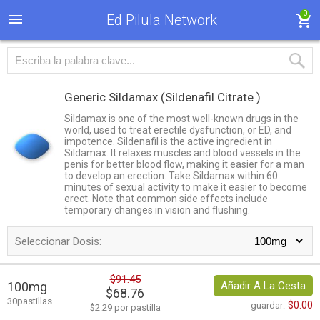
0
Ed Pilula Network
Generic Sildamax
(Sildenafil Citrate )
Sildamax is one of the most well-known drugs in the
world, used to treat erectile dysfunction, or ED, and
impotence. Sildenafil is the active ingredient in
Sildamax. It relaxes muscles and blood vessels in the
penis for better blood flow, making it easier for a man
to develop an erection. Take Sildamax within 60
minutes of sexual activity to make it easier to become
erect. Note that common side effects include
temporary changes in vision and flushing.
Seleccionar Dosis:
$91.45
100mg
Añadir A La Cesta
$68.76
30pastillas
$0.00
guardar:
$2.29 por pastilla